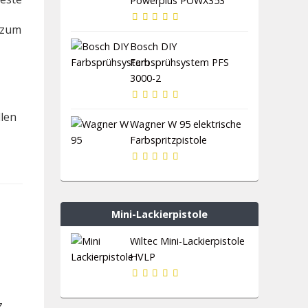
Powerplus POWX353
h zum
Bosch DIY
Farbsprühsystem PFS
3000-2
llen
Wagner W 95 elektrische
Farbspritzpistole
Mini-Lackierpistole
Wiltec Mini-Lackierpistole
HVLP
z