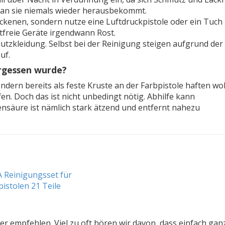
o man sie niemals wieder herausbekommt.
rockenen, sondern nutze eine Luftdruckpistole oder ein Tuc
tfreie Geräte irgendwann Rost.
chutzkleidung. Selbst bei der Reinigung steigen aufgrund der
uf.
ergessen wurde?
ndern bereits als feste Kruste an der Farbpistole haften wo
n. Doch das ist nicht unbedingt nötig. Abhilfe kann
ensäure ist nämlich stark ätzend und entfernt nahezu
r empfehlen. Viel zu oft hören wir davon, dass einfach gan