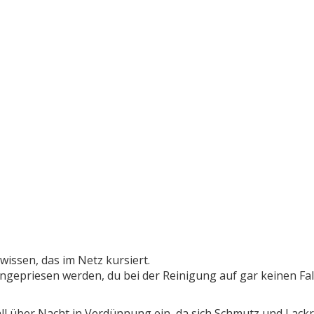
issen, das im Netz kursiert.
h angepriesen werden, du bei der Reinigung auf gar keinen Fal
all über Nacht in Verdünnung ein, da sich Schmutz und Lack